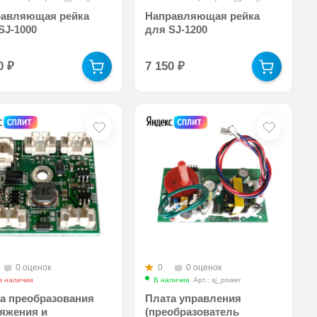
равляющая рейка
Направляющая рейка
SJ-1000
для SJ-1200
90
₽
7 150
₽
0 оценок
0
0 оценок
в наличии
В наличии
Арт.: sj_power
а преобразования
Плата управления
яжения и
(преобразователь