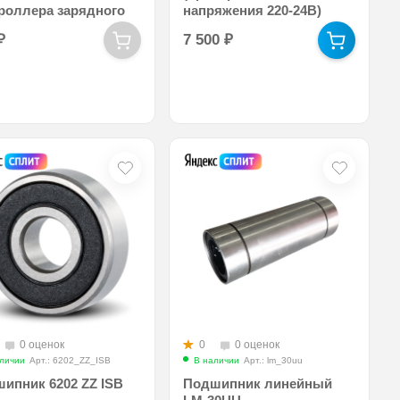
роллера зарядного
напряжения 220-24В)
₽
7 500
₽
0 оценок
0
0 оценок
личии
Арт.: 6202_ZZ_ISB
В наличии
Арт.: lm_30uu
ипник 6202 ZZ ISB
Подшипник линейный