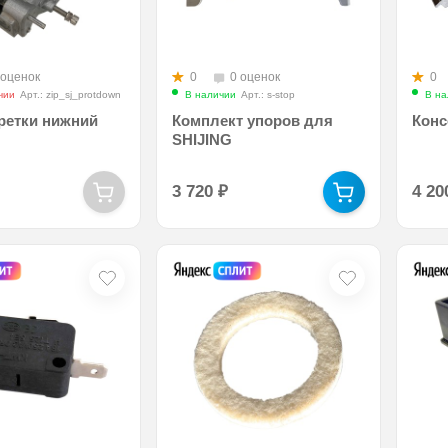
 оценок
0
0 оценок
0
чии
Арт.: zip_sj_protdown
В наличии
Арт.: s-stop
В на
ретки нижний
Комплект упоров для
Конс
SHIJING
3 720
₽
4 2