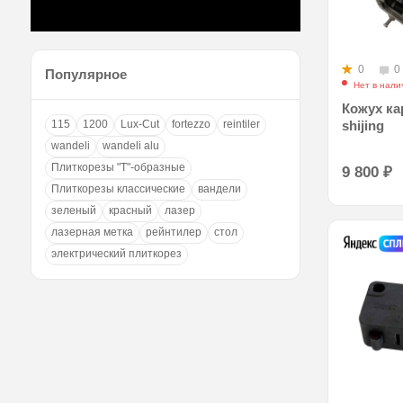
0
0
Популярное
Нет в нали
Кожух ка
115
1200
Lux-Cut
fortezzo
reintiler
shijing
wandeli
wandeli alu
Плиткорезы "Т"-образные
9 800
₽
Плиткорезы классические
вандели
зеленый
красный
лазер
лазерная метка
рейнтилер
стол
электрический плиткорез