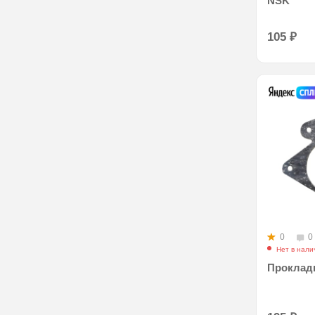
NSK
105
₽
0
0
Нет в нали
Прокладк