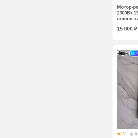
Мотор-ре
2300Вт 1
станок с
15 000
₽
0
0