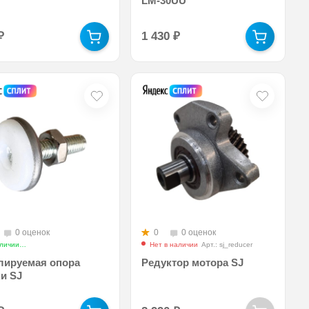
LM-30UU
₽
1 430
₽
0 оценок
0
0 оценок
личии
Арт.: sj_adjustable_leg_support
Нет в наличии
Арт.: sj_reducer
лируемая опора
Редуктор мотора SJ
и SJ