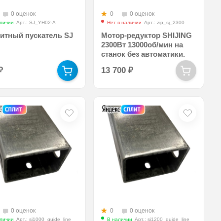
0 оценок
0
0 оценок
личии
Арт.: SJ_YH02-A
Нет в наличии
Арт.: zip_sj_2300
итный пускатель SJ
Мотор-редуктор SHIJING
2300Вт 13000об/мин на
станок без автоматики.
₽
13 700
₽
0 оценок
0
0 оценок
личии
Арт.: sj1000_guide_line
В наличии
Арт.: sj1200_guide_line