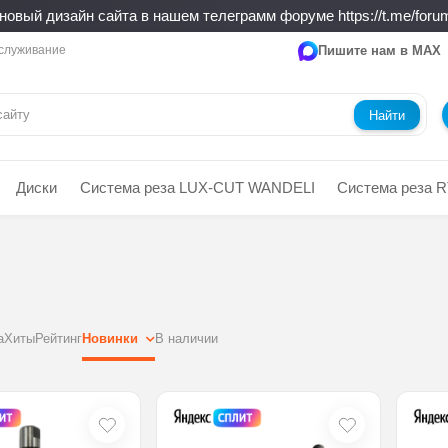
новый дизайн сайта в нашем телеграмм форуме https://t.me/forum
служивание
Пишите нам в MAX
Найти
Диски
Система реза LUX-CUT WANDELI
Система реза R
а
Хиты
Рейтинг
Новинки
В наличии