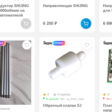
дуктор SHIJING
Направляющая SHIJING
Нап
3000об/мин на
для 
 автоматикой
6 200
₽
6 8
0
0 оценок
0
В наличии
Арт.: sj_check_valve
Нет 
Обратный клапан SJ
Плат
 оценок
напр