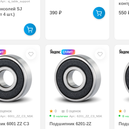
Арт.: sj_table_support
конт
тока
онсолей SJ
390
₽
550
 4 шт.)
 оценок
0
0 оценок
0
Арт.: 6001_ZZ_СЗ_NSK
В наличии
Арт.: 6201_ZZ_СЗ_NSK
В на
к 6001 ZZ СЗ
Подшипник 6201-2Z
Подш