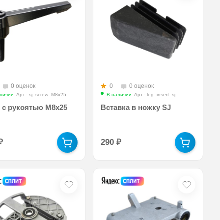
0 оценок
0
0 оценок
личии
Арт.: sj_screw_M8x25
В наличии
Арт.: leg_insert_sj
 с рукоятью М8х25
Вставка в ножку SJ
₽
290
₽