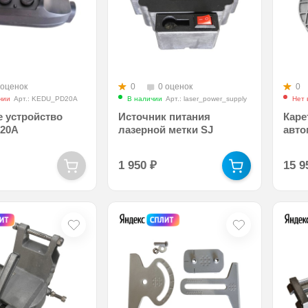
 оценок
0
0 оценок
0
чии
Арт.: KEDU_PD20A
В наличии
Арт.: laser_power_supply
Нет 
 устройство
Источник питания
Каре
20A
лазерной метки SJ
авто
1 950
₽
15 