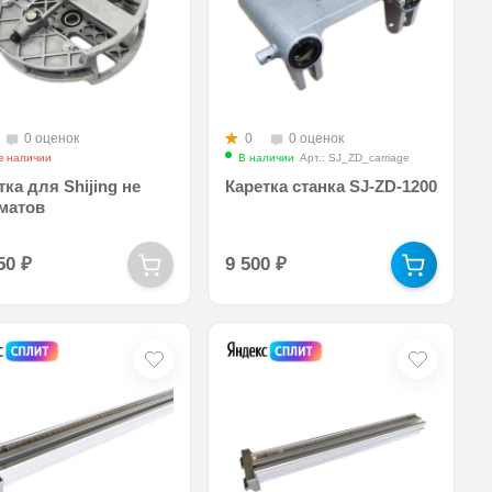
0 оценок
0
0 оценок
в наличии
В наличии
Арт.: SJ_ZD_carriage
тка для Shijing не
Каретка станка SJ-ZD-1200
матов
950
₽
9 500
₽