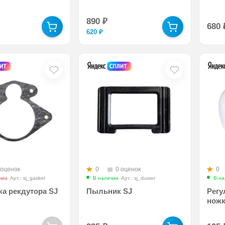
890
₽
680
620
₽
 оценок
0
0 оценок
0
чии
Арт.: sj_gasket
В наличии
Арт.: sj_duster
В на
а рекдутора SJ
Пыльник SJ
Регу
ножк