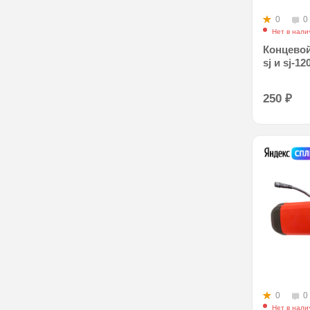
0
0
Нет в нали
Концево
sj и sj-12
250
₽
0
0
Нет в нали