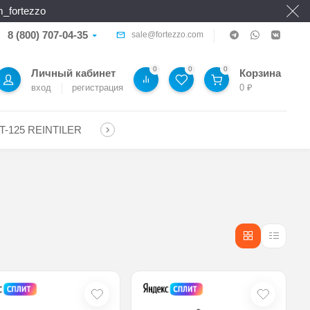
_fortezzo
8 (800) 707-04-35
sale@fortezzo.com
0
0
0
Личный кабинет
Корзина
вход
регистрация
0
₽
T-125 REINTILER