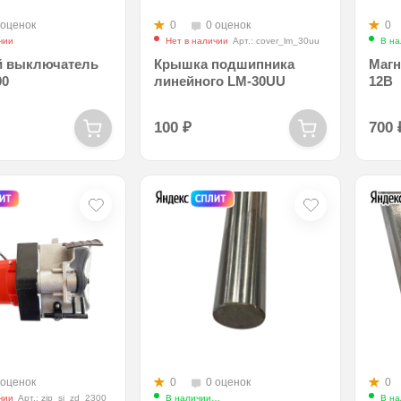
 оценок
0
0 оценок
0
чии
Нет в наличии
Арт.: cover_lm_30uu
В на
й выключатель
Крышка подшипника
Магн
00
линейного LM-30UU
12B
100
₽
700
 оценок
0
0 оценок
0
чии
Арт.: zip_sj_zd_2300
В наличии
Арт.: sj_zd_1200_guide_line
В на