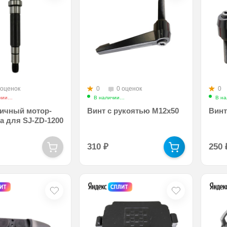
 оценок
0
0 оценок
0
чии
Арт.: sj_zd_secondary_shaft
В наличии
Арт.: sj_screw_with_handle
В на
ричный мотор-
Винт с рукоятью М12х50
Винт
а для SJ-ZD-1200
310
₽
250