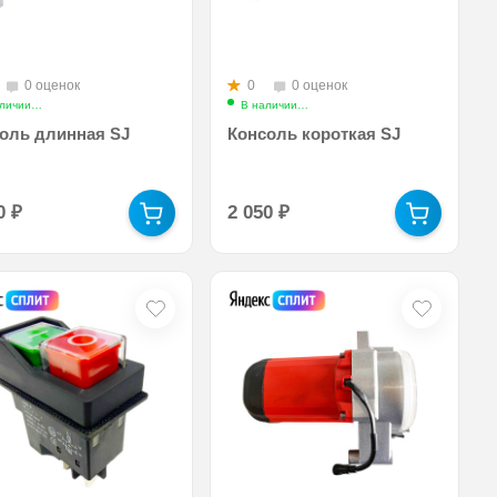
0 оценок
0
0 оценок
личии
Арт.: consoles_are_long_SJ
В наличии
Арт.: consoles_are_short_SJ
оль длинная SJ
Консоль короткая SJ
00
₽
2 050
₽