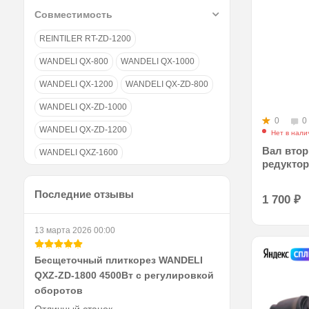
Совместимость
REINTILER RT-ZD-1200
WANDELI QX-800
WANDELI QX-1000
WANDELI QX-1200
WANDELI QX-ZD-800
WANDELI QX-ZD-1000
0
0
WANDELI QX-ZD-1200
Нет в нали
Вал вто
WANDELI QXZ-1600
редуктор
WANDELI QXZ-ZD-1200
Последние отзывы
WANDELI QXZ-ZD-1600
1 700
₽
WANDELI QXZ-ZD-1800
13 марта 2026 00:00
WANDELI QXZ-ZD-2460
Бесщеточный плиткорез WANDELI
WANDELI QZZ-ZD-2460
WANDELI QZ-800
QXZ-ZD-1800 4500Вт с регулировкой
WANDELI QZ-1000
WANDELI QZ-1200
оборотов
Отличный станок.