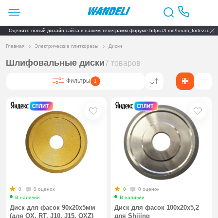
Оцените новый дизайн сайта в нашем телеграмм форуме https://t.me/forum_fortezzo
Главная
Электрические плиткорезы
Диски
Шлифовальные диски
7 товаров
Фильтры
1
0
0 оценок
0
0 оценок
В наличии
В наличии
Диск для фасок 90x20x5мм
Диск для фасок 100х20x5,2
(для QX, RT, J10, J15, QXZ)
для Shijing