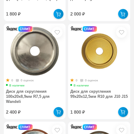
1 800
₽
2 000
₽
0
0 оценок
0
0 оценок
В наличии
В наличии
Диск для скругления
Диск для скругления
100x20x8,9мм R7,5 для
99x20x12,5мм R10 для J10 J15
Wandeli
2 400
₽
1 800
₽