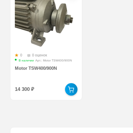
0
0 оценок
В наличии
Арт.: Motor TSW400/900N
Motor TSW400/900N
14 300
₽