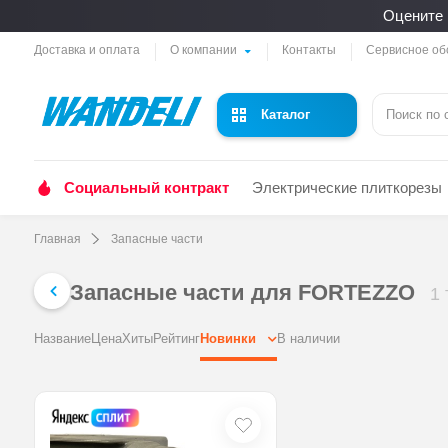
Оцените 
Доставка и оплата
О компании
Контакты
Сервисное об
Каталог
Социальный контракт
Электрические плиткорезы
Главная
Запасные части
Запасные части для FORTEZZO
1
Название
Цена
Хиты
Рейтинг
Новинки
В наличии