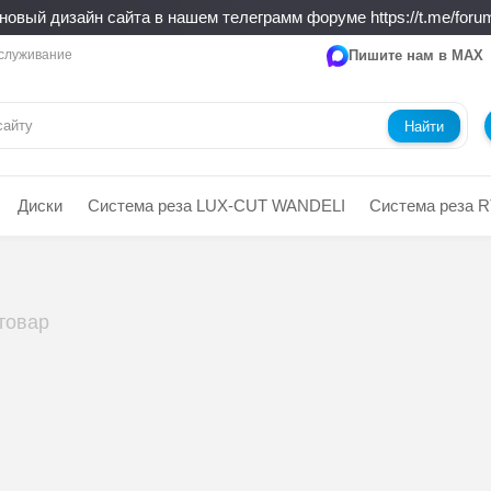
новый дизайн сайта в нашем телеграмм форуме https://t.me/forum
служивание
Пишите нам в MAX
Найти
Диски
Система реза LUX-CUT WANDELI
Система реза R
 товар