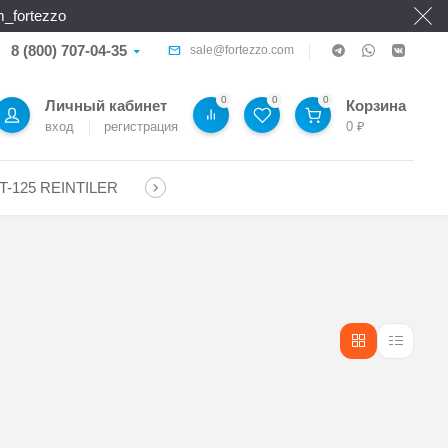
_fortezzo
8 (800) 707-04-35
sale@fortezzo.com
0
0
0
Личный кабинет
Корзина
вход
регистрация
0
₽
T-125 REINTILER